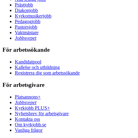
Prästjobb
Diakonjobb
Kyrkomusikerjobb
Pedagogjobb
Pastorsjobb
Vaktmästare
Jobbsvepet
För arbetssökande
Kandidatpool
Kallelse och utbildning
Registrera dig som arbetssökande
För arbetsgivare
Platsannons+
Jobbsvepet
Kyrkjobb PLUS+
Nyhetsbrev för arbetsgivare
Kontakta oss
Om kyrkjobb.se
Vanliga frågor